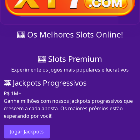
🎰 Os Melhores Slots Online!
🎰 Slots Premium
Experimente os jogos mais populares e lucrativos
🎰 Jackpots Progressivos
R$ 1M+
Ganhe milhões com nossos jackpots progressivos que
crescem a cada aposta. Os maiores prêmios estão
esperando por você!
Jogar Jackpots