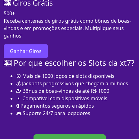
🎰 Giros Grátis
500+
Receba centenas de giros grátis como bônus de boas-
vindas e em promoções especiais. Multiplique seus
ganhos!
Ganhar Giros
🎰 Por que escolher os Slots da xt7?
🎯 Mais de 1000 jogos de slots disponíveis
💰 Jackpots progressivos que chegam a milhões
🎁 Bônus de boas-vindas de até R$ 1000
📱 Compatível com dispositivos móveis
🔒 Pagamentos seguros e rápidos
🎮 Suporte 24/7 para jogadores