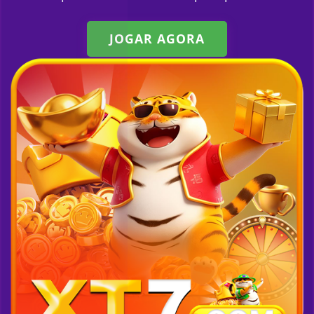
JOGAR AGORA