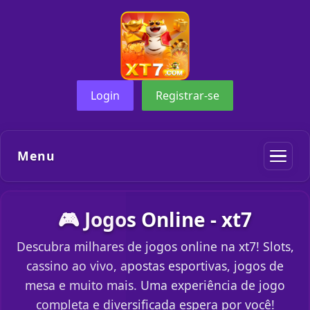
Login
Registrar-se
Menu
🎮 Jogos Online - xt7
Descubra milhares de jogos online na xt7! Slots,
cassino ao vivo, apostas esportivas, jogos de
mesa e muito mais. Uma experiência de jogo
completa e diversificada espera por você!