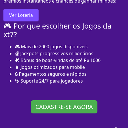
prêmios instantâneos e chances de ganhar milhões!
Ver Loteria
🎮 Por que escolher os Jogos da
xt7?
🎮 Mais de 2000 jogos disponíveis
💰 Jackpots progressivos milionários
🎁 Bônus de boas-vindas de até R$ 1000
📱 Jogos otimizados para mobile
🔒 Pagamentos seguros e rápidos
🎯 Suporte 24/7 para jogadores
CADASTRE-SE AGORA