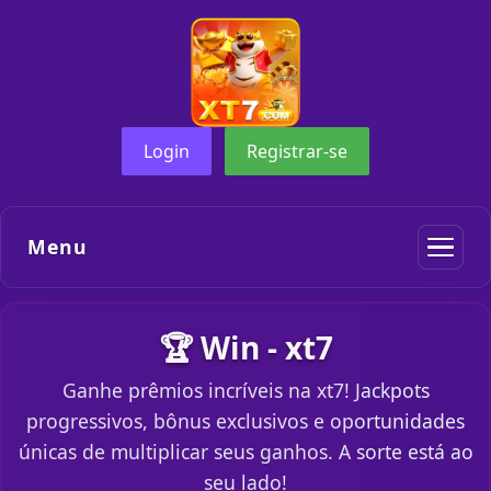
Login
Registrar-se
Menu
🏆 Win - xt7
Ganhe prêmios incríveis na xt7! Jackpots
progressivos, bônus exclusivos e oportunidades
únicas de multiplicar seus ganhos. A sorte está ao
seu lado!