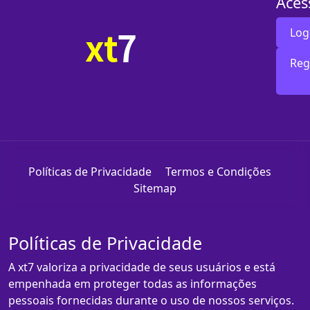
Aces
Log
Reg
Políticas de Privacidade
Termos e Condições
Sitemap
Políticas de Privacidade
A xt7 valoriza a privacidade de seus usuários e está
empenhada em proteger todas as informações
pessoais fornecidas durante o uso de nossos serviços.