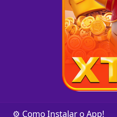
⚙️ Como Instalar o App!