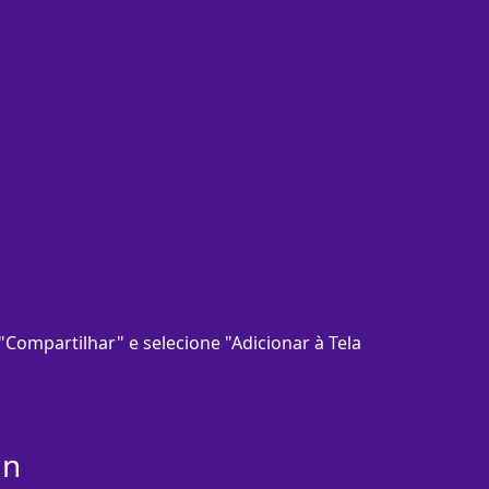
"Compartilhar" e selecione "Adicionar à Tela
in