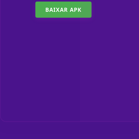
BAIXAR APK