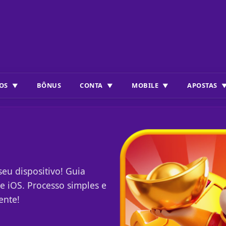
OS
BÔNUS
CONTA
MOBILE
APOSTAS
eu dispositivo! Guia
e iOS. Processo simples e
ente!