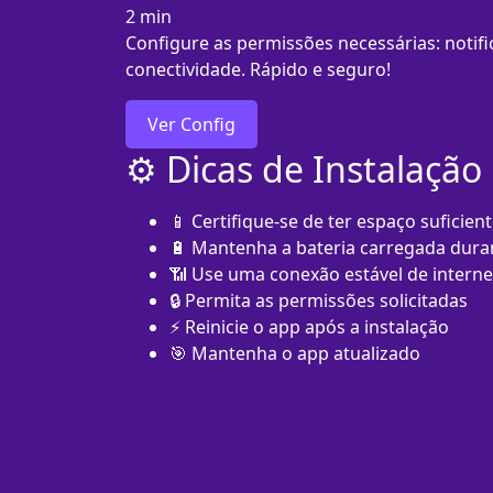
2 min
Configure as permissões necessárias: noti
conectividade. Rápido e seguro!
Ver Config
⚙️ Dicas de Instalação
📱 Certifique-se de ter espaço suficien
🔋 Mantenha a bateria carregada duran
📶 Use uma conexão estável de interne
🔒 Permita as permissões solicitadas
⚡ Reinicie o app após a instalação
🎯 Mantenha o app atualizado